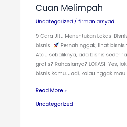
Cuan Melimpah
Uncategorized
/
firman arsyad
9 Cara Jitu Menentukan Lokasi Bisni
bisnis!
Pernah nggak, lihat bisnis
Atau sebaliknya, ada bisnis sederha
gratis? Rahasianya? LOKASI! Yes, lok
bisnis kamu. Jadi, kalau nggak mau
Read More »
Uncategorized