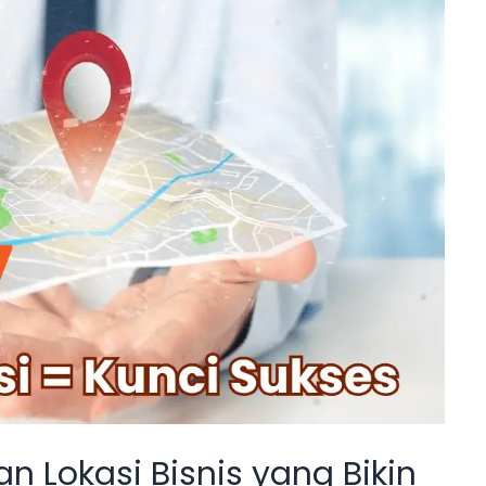
n Lokasi Bisnis yang Bikin