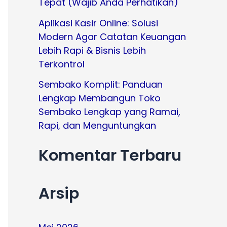
Tepat (Wajib Anda Perhatikan)
Aplikasi Kasir Online: Solusi
Modern Agar Catatan Keuangan
Lebih Rapi & Bisnis Lebih
Terkontrol
Sembako Komplit: Panduan
Lengkap Membangun Toko
Sembako Lengkap yang Ramai,
Rapi, dan Menguntungkan
Komentar Terbaru
Arsip