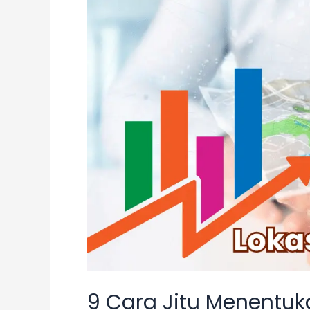
Cara
Jitu
Menentukan
Lokasi
Bisnis
yang
Bikin
Cuan
Melimpah
9 Cara Jitu Menentuka