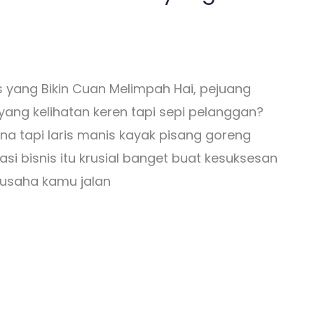
s yang Bikin Cuan Melimpah Hai, pejuang
 yang kelihatan keren tapi sepi pelanggan?
na tapi laris manis kayak pisang goreng
asi bisnis itu krusial banget buat kesuksesan
 usaha kamu jalan