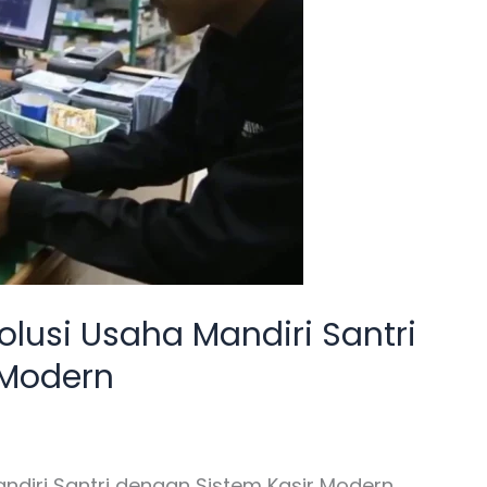
olusi Usaha Mandiri Santri
 Modern
andiri Santri dengan Sistem Kasir Modern