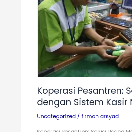
Mandiri
Santri
dengan
Sistem
Kasir
Modern
Koperasi Pesantren: S
dengan Sistem Kasir
Uncategorized
/
firman arsyad
Koperasi Pesantren: Solusi Usaha M