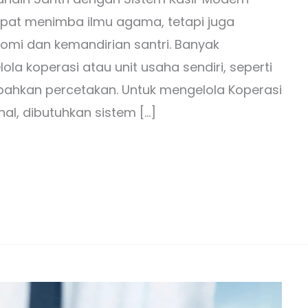
mpat menimba ilmu agama, tetapi juga
mi dan kemandirian santri. Banyak
ola koperasi atau unit usaha sendiri, seperti
, bahkan percetakan. Untuk mengelola Koperasi
al, dibutuhkan sistem […]