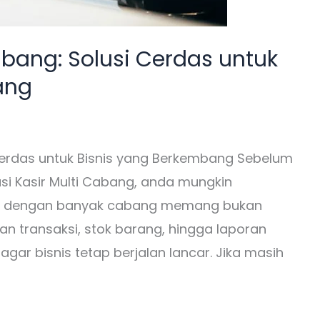
Cabang: Solusi Cerdas untuk
ang
i Cerdas untuk Bisnis yang Berkembang Sebelum
asi Kasir Multi Cabang, anda mungkin
is dengan banyak cabang memang bukan
an transaksi, stok barang, hingga laporan
gar bisnis tetap berjalan lancar. Jika masih